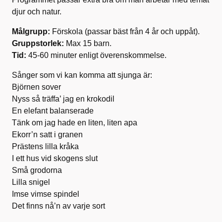
djur och natur.
Målgrupp:
Förskola (passar bäst från 4 år och uppåt).
Gruppstorlek:
Max 15 barn.
Tid:
45-60 minuter enligt överenskommelse.
Sånger som vi kan komma att sjunga är:
Björnen sover
Nyss så träffa’ jag en krokodil
En elefant balanserade
Tänk om jag hade en liten, liten apa
Ekorr’n satt i granen
Prästens lilla kråka
I ett hus vid skogens slut
Små grodorna
Lilla snigel
Imse vimse spindel
Det finns nå’n av varje sort