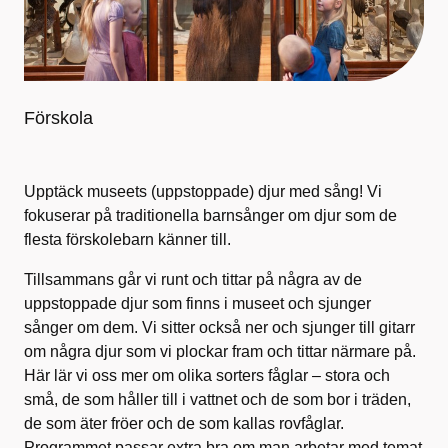
Förskola
Upptäck museets (uppstoppade) djur med sång! Vi
fokuserar på traditionella barnsånger om djur som de
flesta förskolebarn känner till.
Tillsammans går vi runt och tittar på några av de
uppstoppade djur som finns i museet och sjunger
sånger om dem. Vi sitter också ner och sjunger till gitarr
om några djur som vi plockar fram och tittar närmare på.
Här lär vi oss mer om olika sorters fåglar – stora och
små, de som håller till i vattnet och de som bor i träden,
de som äter fröer och de som kallas rovfåglar.
Programmet passar extra bra om man arbetar med temat