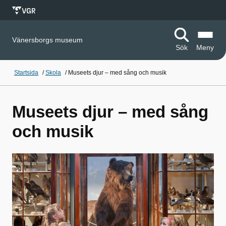
Vänersborgs museum
Sök
Meny
Startsida
/
Skola
/
Museets djur – med sång och musik
Museets djur – med sång
och musik