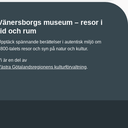
Vänersborgs museum – resor i
tid och rum
pptäck spännande berättelser i autentisk miljö om
800-talets resor och syn på natur och kultur.
i är en del av
ästra Götalandsregionens kulturförvaltning
.