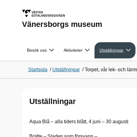
Vänersborgs museum
Besök oss
Aktiviteter
Utställningar
Startsida
/
Utställningar
/
Torpet, vår lek- och lärmi
Utställningar
Aqua Blå – alla tiders blått, 4 juni – 30 augusti
Brätte – Staden som försvann –