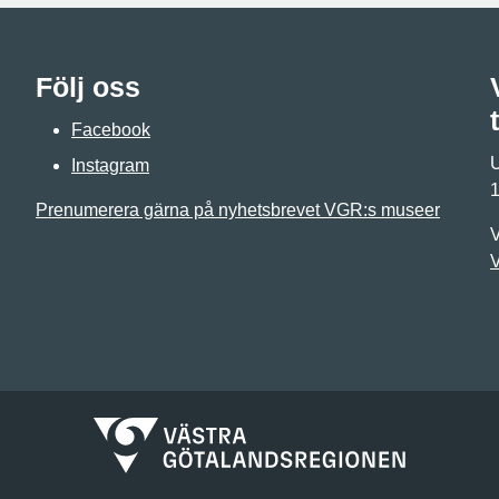
Följ oss
Facebook
U
Instagram
1
Prenumerera gärna på nyhetsbrevet VGR:s museer
V
V