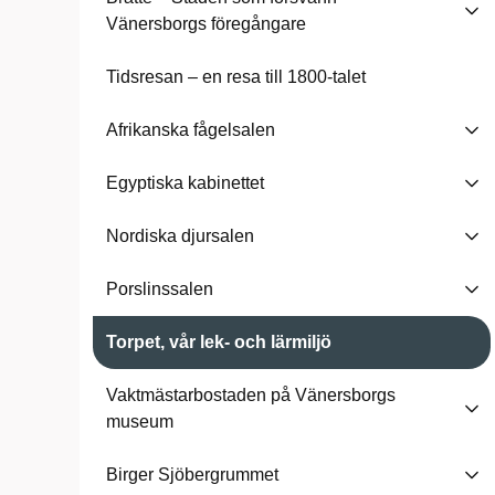
Vänersborgs föregångare
Tidsresan – en resa till 1800-talet
Afrikanska fågelsalen
Egyptiska kabinettet
Nordiska djursalen
Porslinssalen
Torpet, vår lek- och lärmiljö
Vaktmästarbostaden på Vänersborgs
museum
Birger Sjöbergrummet