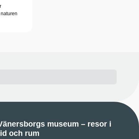
r
, naturen
Vänersborgs museum – resor i
tid och rum