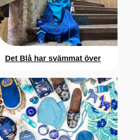
Det Blå har svämmat över