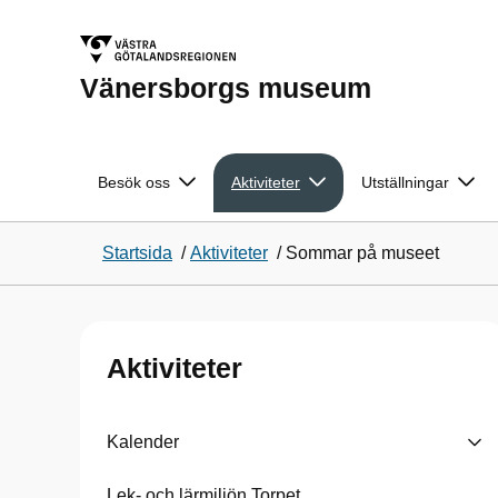
Vänersborgs museum
Besök oss
Aktiviteter
Utställningar
Startsida
/
Aktiviteter
/
Sommar på museet
Aktiviteter
Kalender
Lek- och lärmiljön Torpet