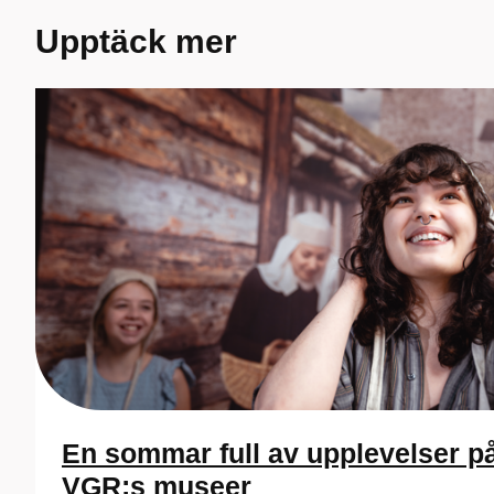
Upptäck mer
En sommar full av upplevelser p
VGR:s museer