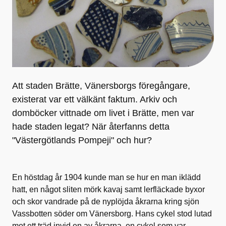
Att staden Brätte, Vänersborgs föregångare,
existerat var ett välkänt faktum. Arkiv och
domböcker vittnade om livet i Brätte, men var
hade staden legat? När återfanns detta
"Västergötlands Pompeji" och hur?
En höstdag år 1904 kunde man se hur en man iklädd
hatt, en något sliten mörk kavaj samt lerfläckade byxor
och skor vandrade på de nyplöjda åkrarna kring sjön
Vassbotten söder om Vänersborg. Hans cykel stod lutad
mot ett träd invid en av åkrarna, en cykel som var