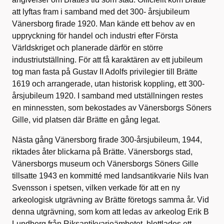
att lyftas fram i samband med det 300- årsjubileum
Vänersborg firade 1920. Man kände ett behov av en
uppryckning för handel och industri efter Första
Världskriget och planerade därför en större
industriutställning. För att få karaktären av ett jubileum
tog man fasta på Gustav II Adolfs privilegier till Brätte
1619 och arrangerade, utan historisk koppling, ett 300-
årsjubileum 1920. I samband med utställningen restes
en minnessten, som bekostades av Vänersborgs Söners
Gille, vid platsen där Brätte en gång legat.
Nästa gång Vänersborg firade 300-årsjubileum, 1944,
riktades åter blickarna på Brätte. Vänersborgs stad,
Vänersborgs museum och Vänersborgs Söners Gille
tillsatte 1943 en kommitté med landsantikvarie Nils Ivan
Svensson i spetsen, vilken verkade för att en ny
arkeologisk utgrävning av Brätte företogs samma år. Vid
denna utgrävning, som kom att ledas av arkeolog Erik B
Lundberg från Riksantikvarieämbetet, blottlades ett