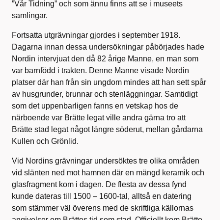
”Vår Tidning” och som ännu finns att se i museets
samlingar.
Fortsatta utgrävningar gjordes i september 1918.
Dagarna innan dessa undersökningar påbörjades hade
Nordin intervjuat den då 82 årige Manne, en man som
var barnfödd i trakten. Denne Manne visade Nordin
platser där han från sin ungdom mindes att han sett spår
av husgrunder, brunnar och stenläggningar. Samtidigt
som det uppenbarligen fanns en vetskap hos de
närboende var Brätte legat ville andra gärna tro att
Brätte stad legat något längre söderut, mellan gårdarna
Kullen och Grönlid.
Vid Nordins grävningar undersöktes tre olika områden
vid slänten ned mot hamnen där en mängd keramik och
glasfragment kom i dagen. De flesta av dessa fynd
kunde dateras till 1500 – 1600-tal, alltså en datering
som stämmer väl överens med de skriftliga källornas
angivelser om Brättes tid som stad. Officiellt kom Brätte