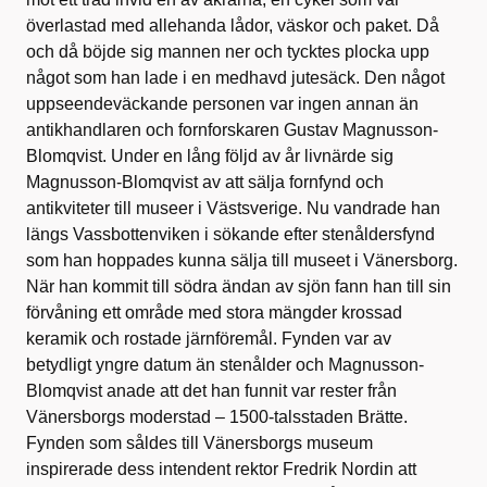
överlastad med allehanda lådor, väskor och paket. Då
och då böjde sig mannen ner och tycktes plocka upp
något som han lade i en medhavd jutesäck. Den något
uppseendeväckande personen var ingen annan än
antikhandlaren och fornforskaren Gustav Magnusson-
Blomqvist. Under en lång följd av år livnärde sig
Magnusson-Blomqvist av att sälja fornfynd och
antikviteter till museer i Västsverige. Nu vandrade han
längs Vassbottenviken i sökande efter stenåldersfynd
som han hoppades kunna sälja till museet i Vänersborg.
När han kommit till södra ändan av sjön fann han till sin
förvåning ett område med stora mängder krossad
keramik och rostade järnföremål. Fynden var av
betydligt yngre datum än stenålder och Magnusson-
Blomqvist anade att det han funnit var rester från
Vänersborgs moderstad – 1500-talsstaden Brätte.
Fynden som såldes till Vänersborgs museum
inspirerade dess intendent rektor Fredrik Nordin att