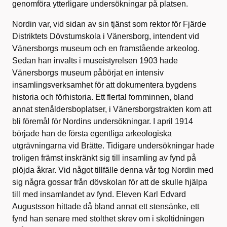
genomföra ytterligare undersökningar på platsen.
Nordin var, vid sidan av sin tjänst som rektor för Fjärde
Distriktets Dövstumskola i Vänersborg, intendent vid
Vänersborgs museum och en framstående arkeolog.
Sedan han invalts i museistyrelsen 1903 hade
Vänersborgs museum påbörjat en intensiv
insamlingsverksamhet för att dokumentera bygdens
historia och förhistoria. Ett flertal fornminnen, bland
annat stenåldersboplatser, i Vänersborgstrakten kom att
bli föremål för Nordins undersökningar. I april 1914
började han de första egentliga arkeologiska
utgrävningarna vid Brätte. Tidigare undersökningar hade
troligen främst inskränkt sig till insamling av fynd på
plöjda åkrar. Vid något tillfälle denna vår tog Nordin med
sig några gossar från dövskolan för att de skulle hjälpa
till med insamlandet av fynd. Eleven Karl Edvard
Augustsson hittade då bland annat ett stensänke, ett
fynd han senare med stolthet skrev om i skoltidningen