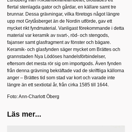
flertal stenlagda gator och gårdar, en källare samt tre
brunnar. Dessa grävningar, vilka företogs något längre
upp mot Grytåsberget än de Nordin utförde, gav ett
mycket rikt fyndmaterial. Vanligast förekommande i detta
material var keramik av svart-, röd- och stengods,
fajanser samt glasfragment av fönster och bägare.
Keramik- och glasfynden säger mycket om Brättes och
grannstaden Nya Lödöses handelsförbindelser,
eftersom det mesta rör sig om importgods. Även fynden
från denna grävning bekräftade vad de skriftliga källorna
anger – Brättes tid som stad var kort och varade inte
längre än ett sextiotal år, från cirka 1585 till 1644.
Foto: Ann-Charlott Öberg
Läs mer...