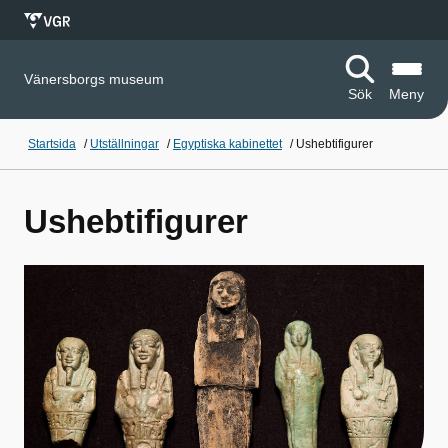
Vänersborgs museum
Sök
Meny
Startsida
/
Utställningar
/
Egyptiska kabinettet
/
Ushebtifigurer
Ushebtifigurer