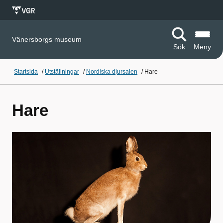
Vänersborgs museum
Sök
Meny
Startsida
/
Utställningar
/
Nordiska djursalen
/
Hare
Hare