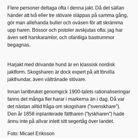
Flere personer deltaga ofta i denna jakt. Då det sällan
händer att två eller tre stövare släppas på samma gång,
gör man allehanda buller och oväsen för att skrämma
upp haren. Bössor och pistoler avskjutas ofta: jag har
även sett harskaramlor, och ofantliga bastrummor
begagnas.
Harjakt med drivande hund är en klassisk nordisk
jaktform. Skogsharen är dock expert på att förvilla
jakthundar, även vältränade stövare.
Innan lantbruket genomgick 1900-talets rationaliseringar
fanns det många fler harar i markerna än i dag. Då var
det nästan alltid fråga om skogshare (”svenskhare”).
Den år 1858 inplanterade fältharen (”tyskharen”) hade
ännu inte på allvar inlett sitt segertåg över landet.
Foto: Micael Eriksson